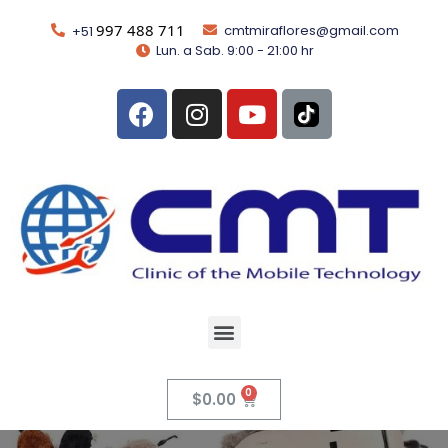
997 488 711
cmtmiraflores@gmail.com
+51
Lun. a Sab. 9:00 - 21:00 hr
$
0.00