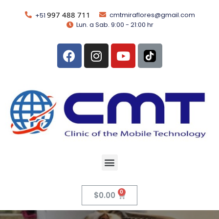
997 488 711
cmtmiraflores@gmail.com
+51
Lun. a Sab. 9:00 - 21:00 hr
$
0.00