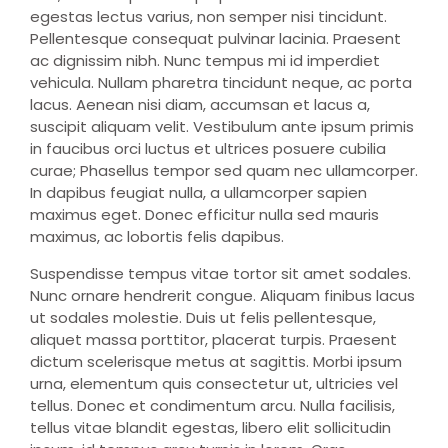
egestas lectus varius, non semper nisi tincidunt.
Pellentesque consequat pulvinar lacinia. Praesent
ac dignissim nibh. Nunc tempus mi id imperdiet
vehicula. Nullam pharetra tincidunt neque, ac porta
lacus. Aenean nisi diam, accumsan et lacus a,
suscipit aliquam velit. Vestibulum ante ipsum primis
in faucibus orci luctus et ultrices posuere cubilia
curae; Phasellus tempor sed quam nec ullamcorper.
In dapibus feugiat nulla, a ullamcorper sapien
maximus eget. Donec efficitur nulla sed mauris
maximus, ac lobortis felis dapibus.
Suspendisse tempus vitae tortor sit amet sodales.
Nunc ornare hendrerit congue. Aliquam finibus lacus
ut sodales molestie. Duis ut felis pellentesque,
aliquet massa porttitor, placerat turpis. Praesent
dictum scelerisque metus at sagittis. Morbi ipsum
urna, elementum quis consectetur ut, ultricies vel
tellus. Donec et condimentum arcu. Nulla facilisis,
tellus vitae blandit egestas, libero elit sollicitudin